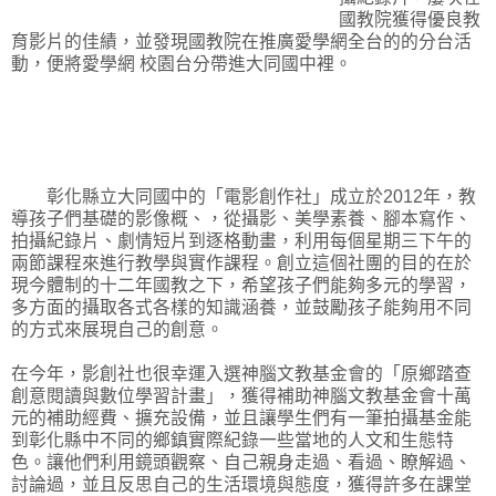
國教院獲得優良教
育影片的佳績，並發現國教院在推廣愛學網全台的的分台活
動，便將愛學網 校園台分帶進大同國中裡。
彰化縣立大同國中的「電影創作社」成立於2012年，教
導孩子們基礎的影像概、，從攝影、美學素養、腳本寫作、
拍攝紀錄片、劇情短片到逐格動畫，利用每個星期三下午的
兩節課程來進行教學與實作課程。創立這個社團的目的在於
現今體制的十二年國教之下，希望孩子們能夠多元的學習，
多方面的攝取各式各樣的知識涵養，並鼓勵孩子能夠用不同
的方式來展現自己的創意。
在今年，影創社也很幸運入選神腦文教基金會的「原鄉踏查
創意閱讀與數位學習計畫」，獲得補助神腦文教基金會十萬
元的補助經費、擴充設備，並且讓學生們有一筆拍攝基金能
到彰化縣中不同的鄉鎮實際紀錄一些當地的人文和生態特
色。讓他
們利用鏡頭觀察、自己親身走過、看過、瞭解過、
討論過，並且反思自己的生活環境與態度，獲得許多在課堂