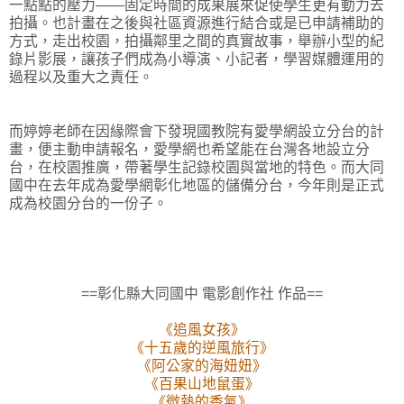
一點點的壓力——固定時間的成果展來促使學生更有動力去
拍攝。也計畫在之後與社區資源進行結合或是已申請補助的
方式，走出校園，拍攝鄰里之間的真實故事，舉辦小型的紀
錄片影展，讓孩子們成為小導演、小記者，學習媒體運用的
過程以及重大之責任。
而婷婷老師在因緣際會下發現國教院有愛學網設立分台的計
畫，便主動申請報名，愛學網也希望能在台灣各地設立分
台，在校園推廣，帶著學生記錄校園與當地的特色。而大同
國中在去年成為愛學網彰化地區的儲備分台，今年則是正式
成為校園分台的一份子。
==彰化縣大同國中 電影創作社 作品==
《追風女孩》
《十五歲的逆風旅行》
《阿公家的海妞妞》
《百果山地鼠蛋》
《微熱的香氣》