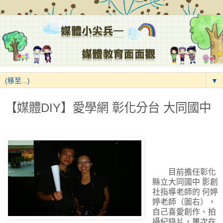
▼
【媒體DIY】愛學網 彰化分台 大同國中
目前擔任彰化
縣立大同國中 影創
社指導老師的 何婷
婷老師（圖右），
自己喜愛創作、拍
攝紀錄片，屢次在