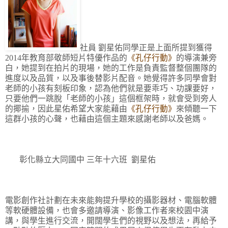
社員 劉星佑同學正是上面所提到
獲得
2014年教育部敬師短片特優作品的
《孔仔行動》
的導演兼旁
白，她提到在拍片的現場，她的工作是負責監督整個團隊的
進度以及品質，以及事後替影片配音。她覺得許多同學會對
老師的小孩有刻板印象，認為他們就是要乖巧、功課要好，
只要他們一跳脫「老師的小孩」這個框架時，就會受到旁人
的揶揄，因此星佑希望大家能藉由
《孔仔行動》
來傾聽一下
這群小孩的心聲，也藉由這個主題來感謝老師以及爸媽。
彰化縣立大同國中 三年十六班 劉星佑
電影創作社計劃在未來能夠提升學校的攝影器材、電腦軟體
等軟硬體設備，也會多邀請導演、影像工作者來校園中演
講，與學生進行交流，開闊學生們的視野以及想法，再給予