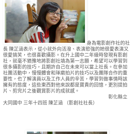
身為電影創作社的社
長 陳芷涵表示，從小就外向活潑、表演慾強的她很愛表演又
很愛搞笑，也很喜歡攝影。在升上國中二年級時發現有影創
社，就毫不猶豫地將影創社填為第一志願，希望可以學習到
很多攝影的技巧
，且期許自己在未來可以當上社長
。在參加
社團活動中，慢慢體會和琢磨拍片的技巧以及團隊合作的重
要性，也了解演員以及工作人員的辛苦，學習到做事情時該
擁有的態度，這些東西對他來說都是寶貴的回憶，更別提拍
片、剪完片之後觀賞影片的成就感。
彰化縣立
大同國中 三年十四班 陳芷涵 （影創社社長）